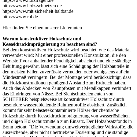
https://www.holzfragen.de
https://www.holz-schuetzen.de
https://www.mit-sicherheit-haltbar.de
https://www.ral.de
Hier finden Sie einen unserer
Lieferanten
Warum konstruktiver Holzschutz und
Kesseldruckimprägnierung zu beachten sind?
Bei dem konstruktiven Holzschutz wird beachtet, wie das Material
verwendet wird: Mit einer professionellen Konstruktion, die den
Werkstoff vor anhaltender Feuchtigkeit absichert und eine ständige
Belüftung gewährt, lässt sich eine Schädigung der Holzbauteile in
den meisten Fällen zuverlässig vermeiden oder wenigstens auf ein
Mindestmaß verringern. Bei der Montage wird berücksichtigt, dass
die Holzkonstruktionen genügend Abstand zum Erdreich haben.
Auch das Abdecken von Zaunpfosten mit Metallkappen verhindert
das Eindringen von Nässe. Bei
Sichtschutzelementen
von
SCHEERER beispielsweise ist konstruktiver Holzschutz durch
besondere wasserableitende Rahmenprofile absichert. Zusätzlich
kommt für sehr belastetekontaminierte Hölzer der chemische
Holzschutz durch Kesseldruckimprägnierung von wasserlöslichen
und öligen Holzschutzmitteln zum Einsatz. Der Holzabsatzfonds in
Bonn betont: "Die Verwendung umweltverträglicher Wirkstoffe, die
ausreichende, aber nicht übertriebene Dosierung und die ständige