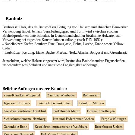
Bauholz
Bauholz ist Holz, das als Baustoff zur Fertigung von Häusern und ähnlichen Bauwerken
Verwendung findet. Je nach Verarbeitungsgrad und Form wird zwischen etlichen
Bauholzprodukten unterschieden. In Deutschland sind nur bestimmte Holzarten zur
Verwendung bei tragenden Konstruktionen zulässig (nach DIN 1052):
- Nadelhölzer: Kiefer, Southern Pine, Douglasie, Fichte, Lärche, Tanne sowie Yellow
Cedar.
- Laubhölzer: Keruing, Eiche, Buche, Merbau, Teak, Afzelia, Bongossi und Greenheart.
Je nachdem, welche Holzart eingesetzt wird, besitzt das Bauholz andere Eigenschaften,
insbesondere was Stabilität und natürliche Langlebigkeit anbelangt.
Beliebte Anfragen unserer Kunden:
Zaun-Klassiker Wuppertal
Zaunbau Wiesbaden
Bohlenzaun
Jägerzaun Koblenz
Leimholz Gelsenkirchen
Leimholz Münster
Konstruktionshölzer Frankfurt
Profilbretter Mainz
Holzzaun Wittingen
Sichtschutzelemente Hamburg
Nut-und-Federbretter Aachen
Pergola Wittingen
Gartenholz Bonn
Kesseldruckimprägnierung Wolfsburg
Rosenbogen Uelzen
Kreuzzaun Darmstadt
Holzzäune Ludwigshafen