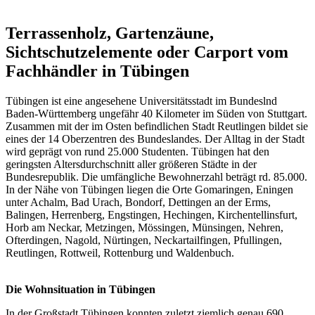
Terrassenholz, Gartenzäune,
Sichtschutzelemente oder Carport vom
Fachhändler in Tübingen
Tübingen ist eine angesehene Universitätsstadt im Bundeslnd
Baden-Württemberg ungefähr 40 Kilometer im Süden von Stuttgart.
Zusammen mit der im Osten befindlichen Stadt Reutlingen bildet sie
eines der 14 Oberzentren des Bundeslandes. Der Alltag in der Stadt
wird geprägt von rund 25.000 Studenten. Tübingen hat den
geringsten Altersdurchschnitt aller größeren Städte in der
Bundesrepublik. Die umfängliche Bewohnerzahl beträgt rd. 85.000.
In der Nähe von Tübingen liegen die Orte Gomaringen, Eningen
unter Achalm, Bad Urach, Bondorf, Dettingen an der Erms,
Balingen, Herrenberg, Engstingen, Hechingen, Kirchentellinsfurt,
Horb am Neckar, Metzingen, Mössingen, Münsingen, Nehren,
Ofterdingen, Nagold, Nürtingen, Neckartailfingen, Pfullingen,
Reutlingen, Rottweil, Rottenburg und Waldenbuch.
Die Wohnsituation in Tübingen
In der Großstadt Tübingen konnten zuletzt ziemlich genau 690