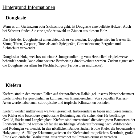
Hintergrund-Informationen
Douglasie
Wenn es um
Gartenzaun
oder Sichtschutz geht, ist Douglasie eine beliebte Holzart. Auch
bei Scheerer finden Sie eine große Auswahl an Zäunen aus diesem Holz.
Das Holz der Douglasie ist unterschiedlich zu verwenden. Douglasie wird im Garten für
Zäune, Türen, Carports, Tore, als auch Spielgeräte, Gartenelemente, Pergolen und
Sichtschutz verwendet.
Douglasien-Holz, welches mit einer Schutzgrundierung vom Hersteller beispielsweise
behandelt wurde, kann ohne weitere Bearbeitung direkt verbaut werden. Zudem eignet sich
die Douglasie vor allem für Nachfärbungen (Farblasuren und Lacke).
Kiefern
Kiefern sind in den meisten Fällen auf der nördlichen Halbkugel unseres Planet beheimatet.
Kiefern leben für gewöhnlich in kühlfeuchten Klimabereichen. Von speziellen Kiefern-
Arten werden aber auch subtropische und tropische Klimazonen besiedelt.
Kiefern werden mittlerweile weltweit gezüchtet. Insbesondere in Japan und Korea kommt
der Kiefer eine besondere symbolische Bedeutung zu: Sie stehen dort für beständige
Geduld, Stärke und Langlebigkeit. Kiefern sind international die wichtigsten Baumarten der
Forstwirtschaft und werden oft für die nachhaltige Wiederaufforstung nach Waldbränden
und Rodungen verwendet. In den nördlichen Bundesländern ist die Kiefer die bedeutendste
Holzgattung. Auffällige Erkennungszeichen der Kiefer sind: rot gefärbtes Kernholz, große
Festigkeit, einfache Bearbeitung, ausgezeichnet mit Imprägnierung zu versehen.