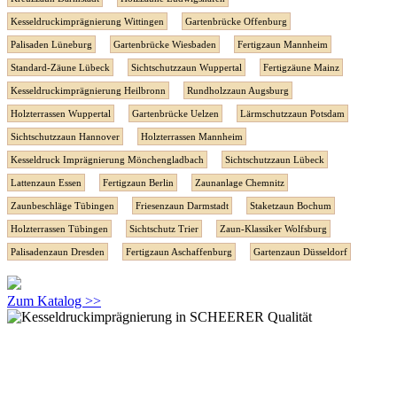
Kesseldruckimprägnierung Wittingen
Gartenbrücke Offenburg
Palisaden Lüneburg
Gartenbrücke Wiesbaden
Fertigzaun Mannheim
Standard-Zäune Lübeck
Sichtschutzzaun Wuppertal
Fertigzäune Mainz
Kesseldruckimprägnierung Heilbronn
Rundholzzaun Augsburg
Holzterrassen Wuppertal
Gartenbrücke Uelzen
Lärmschutzzaun Potsdam
Sichtschutzzaun Hannover
Holzterrassen Mannheim
Kesseldruck Imprägnierung Mönchengladbach
Sichtschutzzaun Lübeck
Lattenzaun Essen
Fertigzaun Berlin
Zaunanlage Chemnitz
Zaunbeschläge Tübingen
Friesenzaun Darmstadt
Staketzaun Bochum
Holzterrassen Tübingen
Sichtschutz Trier
Zaun-Klassiker Wolfsburg
Palisadenzaun Dresden
Fertigzaun Aschaffenburg
Gartenzaun Düsseldorf
Zum Katalog >>