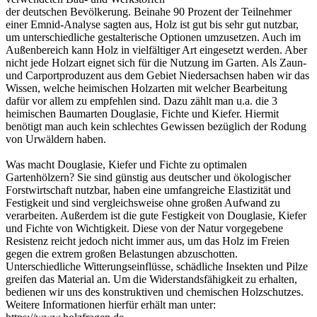
der deutschen Bevölkerung. Beinahe 90 Prozent der Teilnehmer
einer Emnid-Analyse sagten aus, Holz ist gut bis sehr gut nutzbar,
um unterschiedliche gestalterische Optionen umzusetzen. Auch im
Außenbereich kann Holz in vielfältiger Art eingesetzt werden. Aber
nicht jede Holzart eignet sich für die Nutzung im Garten. Als Zaun-
und
Carport
produzent aus dem Gebiet Niedersachsen haben wir das
Wissen, welche heimischen Holzarten mit welcher Bearbeitung
dafür vor allem zu empfehlen sind. Dazu zählt man u.a. die 3
heimischen Baumarten Douglasie, Fichte und Kiefer. Hiermit
benötigt man auch kein schlechtes Gewissen bezüglich der Rodung
von Urwäldern haben.
Was macht Douglasie, Kiefer und Fichte zu optimalen
Gartenhölzern? Sie sind günstig aus deutscher und ökologischer
Forstwirtschaft nutzbar, haben eine umfangreiche Elastizität und
Festigkeit und sind vergleichsweise ohne großen Aufwand zu
verarbeiten. Außerdem ist die gute Festigkeit von Douglasie, Kiefer
und Fichte von Wichtigkeit. Diese von der Natur vorgegebene
Resistenz reicht jedoch nicht immer aus, um das Holz im Freien
gegen die extrem großen Belastungen abzuschotten.
Unterschiedliche Witterungseinflüsse, schädliche Insekten und Pilze
greifen das Material an. Um die Widerstandsfähigkeit zu erhalten,
bedienen wir uns des konstruktiven und chemischen Holzschutzes.
Weitere Informationen hierfür erhält man unter: