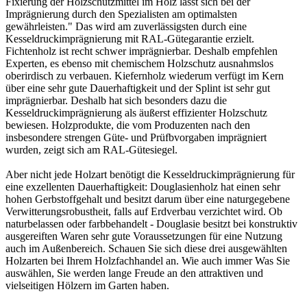
Fixierung der Holzschutzmittel im Holz lässt sich bei der
Imprägnierung durch den Spezialisten am optimalsten
gewährleisten." Das wird am zuverlässigsten durch eine
Kesseldruckimprägnierung mit RAL-Gütegarantie erzielt.
Fichtenholz ist recht schwer imprägnierbar. Deshalb empfehlen
Experten, es ebenso mit chemischem Holzschutz ausnahmslos
oberirdisch zu verbauen. Kiefernholz wiederum verfügt im Kern
über eine sehr gute Dauerhaftigkeit und der Splint ist sehr gut
imprägnierbar. Deshalb hat sich besonders dazu die
Kesseldruckimprägnierung als äußerst effizienter Holzschutz
bewiesen. Holzprodukte, die vom Produzenten nach den
insbesondere strengen Güte- und Prüfbvorgaben imprägniert
wurden, zeigt sich am RAL-Gütesiegel.
Aber nicht jede Holzart benötigt die Kesseldruckimprägnierung für
eine exzellenten Dauerhaftigkeit: Douglasienholz hat einen sehr
hohen Gerbstoffgehalt und besitzt darum über eine naturgegebene
Verwitterungsrobustheit, falls auf Erdverbau verzichtet wird. Ob
naturbelassen oder farbbehandelt - Douglasie besitzt bei konstruktiv
ausgereiften Waren sehr gute Voraussetzungen für eine Nutzung
auch im Außenbereich. Schauen Sie sich diese drei ausgewählten
Holzarten bei Ihrem Holzfachhandel an. Wie auch immer Was Sie
auswählen, Sie werden lange Freude an den attraktiven und
vielseitigen Hölzern im Garten haben.