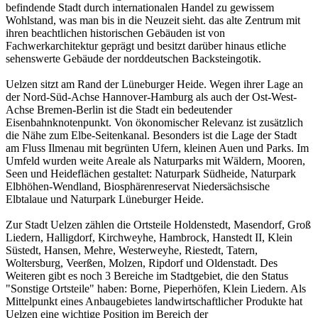
befindende Stadt durch internationalen Handel zu gewissem
Wohlstand, was man bis in die Neuzeit sieht. das alte Zentrum mit
ihren beachtlichen historischen Gebäuden ist von
Fachwerkarchitektur geprägt und besitzt darüber hinaus etliche
sehenswerte Gebäude der norddeutschen Backsteingotik.
Uelzen sitzt am Rand der Lüneburger Heide. Wegen ihrer Lage an
der Nord-Süd-Achse Hannover-Hamburg als auch der Ost-West-
Achse Bremen-Berlin ist die Stadt ein bedeutender
Eisenbahnknotenpunkt. Von ökonomischer Relevanz ist zusätzlich
die Nähe zum Elbe-Seitenkanal. Besonders ist die Lage der Stadt
am Fluss Ilmenau mit begrünten Ufern, kleinen Auen und Parks. Im
Umfeld wurden weite Areale als Naturparks mit Wäldern, Mooren,
Seen und Heideflächen gestaltet: Naturpark Südheide, Naturpark
Elbhöhen-Wendland, Biosphärenreservat Niedersächsische
Elbtalaue und Naturpark Lüneburger Heide.
Zur Stadt Uelzen zählen die Ortsteile Holdenstedt, Masendorf, Groß
Liedern, Halligdorf, Kirchweyhe, Hambrock, Hanstedt II, Klein
Süstedt, Hansen, Mehre, Westerweyhe, Riestedt, Tatern,
Woltersburg, Veerßen, Molzen, Ripdorf und Oldenstadt. Des
Weiteren gibt es noch 3 Bereiche im Stadtgebiet, die den Status
"Sonstige Ortsteile" haben: Borne, Pieperhöfen, Klein Liedern. Als
Mittelpunkt eines Anbaugebietes landwirtschaftlicher Produkte hat
Uelzen eine wichtige Position im Bereich der