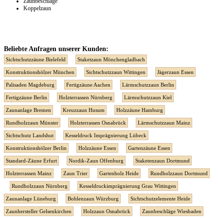
Zaunbeschläge
Koppelzaun
Beliebte Anfragen unserer Kunden:
Sichtschutzzäune Bielefeld
Staketzaun Mönchengladbach
Konstruktionshölzer München
Sichtschutzzaun Wittingen
Jägerzaun Essen
Palisaden Magdeburg
Fertigzäune Aachen
Lärmschutzzaun Berlin
Fertigzäune Berlin
Holzterrassen Nürnberg
Lärmschutzzaun Kiel
Zaunanlage Bremen
Kreuzzaun Husum
Holzzäune Hamburg
Rundholzzaun Münster
Holzterrassen Osnabrück
Lärmschutzzaun Mainz
Sichtschutz Landshut
Kesseldruck Imprägnierung Lübeck
Konstruktionshölzer Berlin
Holzzäune Essen
Gartenzäune Essen
Standard-Zäune Erfurt
Nordik-Zaun Offenburg
Staketenzaun Dortmund
Holzterrassen Mainz
Zaun Trier
Gartenholz Heide
Rundholzzaun Dortmund
Rundholzzaun Nürnberg
Kesseldruckimprägnierung Grau Wittingen
Zaunanlage Lüneburg
Bohlenzaun Würzburg
Sichtschutzelemente Heide
Zaunhersteller Gelsenkirchen
Holzzaun Osnabrück
Zaunbeschläge Wiesbaden