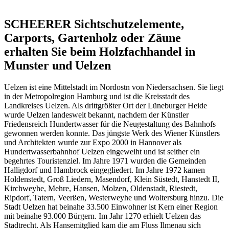
SCHEERER Sichtschutzelemente,
Carports, Gartenholz oder Zäune
erhalten Sie beim Holzfachhandel in
Munster und Uelzen
Uelzen ist eine Mittelstadt im Nordostn von Niedersachsen. Sie liegt
in der Metropolregion Hamburg und ist die Kreisstadt des
Landkreises Uelzen. Als drittgrößter Ort der Lüneburger Heide
wurde Uelzen landesweit bekannt, nachdem der Künstler
Friedensreich Hundertwasser für die Neugestaltung des Bahnhofs
gewonnen werden konnte. Das jüngste Werk des Wiener Künstlers
und Architekten wurde zur Expo 2000 in Hannover als
Hundertwasserbahnhof Uelzen eingeweiht und ist seither ein
begehrtes Touristenziel. Im Jahre 1971 wurden die Gemeinden
Halligdorf und Hambrock eingegliedert. Im Jahre 1972 kamen
Holdenstedt, Groß Liedern, Masendorf, Klein Süstedt, Hanstedt II,
Kirchweyhe, Mehre, Hansen, Molzen, Oldenstadt, Riestedt,
Ripdorf, Tatern, Veerßen, Westerweyhe und Woltersburg hinzu. Die
Stadt Uelzen hat beinahe 33.500 Einwohner ist Kern einer Region
mit beinahe 93.000 Bürgern. Im Jahr 1270 erhielt Uelzen das
Stadtrecht. Als Hansemitglied kam die am Fluss Ilmenau sich