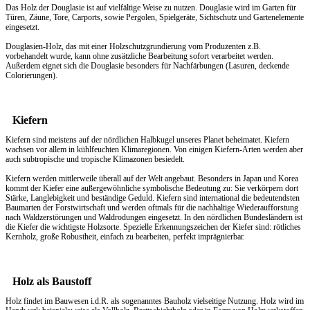
Das Holz der Douglasie ist auf vielfältige Weise zu nutzen. Douglasie wird im Garten für
Türen, Zäune, Tore, Carports, sowie Pergolen, Spielgeräte, Sichtschutz und Gartenelemente
eingesetzt.
Douglasien-Holz, das mit einer Holzschutzgrundierung vom Produzenten z.B.
vorbehandelt wurde, kann ohne zusätzliche Bearbeitung sofort verarbeitet werden.
Außerdem eignet sich die Douglasie besonders für Nachfärbungen (Lasuren, deckende
Colorierungen).
Kiefern
Kiefern sind meistens auf der nördlichen Halbkugel unseres Planet beheimatet. Kiefern
wachsen vor allem in kühlfeuchten Klimaregionen. Von einigen Kiefern-Arten werden aber
auch subtropische und tropische Klimazonen besiedelt.
Kiefern werden mittlerweile überall auf der Welt angebaut. Besonders in Japan und Korea
kommt der Kiefer eine außergewöhnliche symbolische Bedeutung zu: Sie verkörpern dort
Stärke, Langlebigkeit und beständige Geduld. Kiefern sind international die bedeutendsten
Baumarten der Forstwirtschaft und werden oftmals für die nachhaltige Wiederaufforstung
nach Waldzerstörungen und Waldrodungen eingesetzt. In den nördlichen Bundesländern ist
die Kiefer die wichtigste Holzsorte. Spezielle Erkennungszeichen der Kiefer sind: rötliches
Kernholz, große Robustheit, einfach zu bearbeiten, perfekt imprägnierbar.
Holz als Baustoff
Holz findet im Bauwesen i.d.R. als sogenanntes Bauholz vielseitige Nutzung. Holz wird im