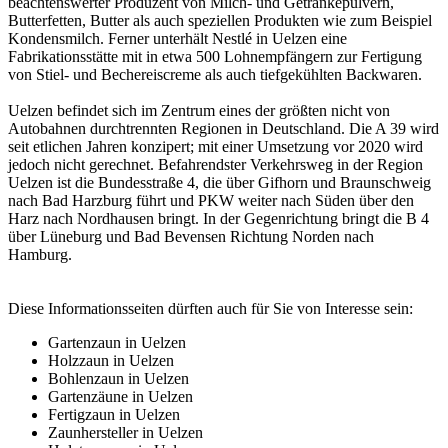
beachtenswerter Produzent von Milch- und Getränkepulvern,
Butterfetten, Butter als auch speziellen Produkten wie zum Beispiel
Kondensmilch. Ferner unterhält Nestlé in Uelzen eine
Fabrikationsstätte mit in etwa 500 Lohnempfängern zur Fertigung
von Stiel- und Bechereiscreme als auch tiefgekühlten Backwaren.
Uelzen befindet sich im Zentrum eines der größten nicht von
Autobahnen durchtrennten Regionen in Deutschland. Die A 39 wird
seit etlichen Jahren konzipert; mit einer Umsetzung vor 2020 wird
jedoch nicht gerechnet. Befahrendster Verkehrsweg in der Region
Uelzen ist die Bundesstraße 4, die über Gifhorn und Braunschweig
nach Bad Harzburg führt und PKW weiter nach Süden über den
Harz nach Nordhausen bringt. In der Gegenrichtung bringt die B 4
über Lüneburg und Bad Bevensen Richtung Norden nach
Hamburg.
Diese Informationsseiten dürften auch für Sie von Interesse sein:
Gartenzaun in Uelzen
Holzzaun in Uelzen
Bohlenzaun in Uelzen
Gartenzäune in Uelzen
Fertigzaun in Uelzen
Zaunhersteller in Uelzen