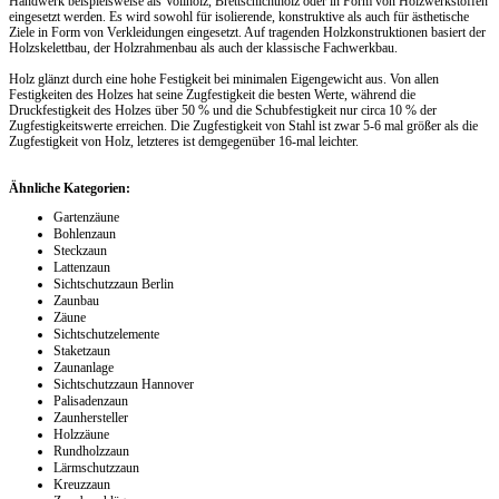
Handwerk beispielsweise als Vollholz, Brettschichtholz oder in Form von Holzwerkstoffen
eingesetzt werden. Es wird sowohl für isolierende, konstruktive als auch für ästhetische
Ziele in Form von Verkleidungen eingesetzt. Auf tragenden Holzkonstruktionen basiert der
Holzskelettbau, der Holzrahmenbau als auch der klassische Fachwerkbau.
Holz glänzt durch eine hohe Festigkeit bei minimalen Eigengewicht aus. Von allen
Festigkeiten des Holzes hat seine Zugfestigkeit die besten Werte, während die
Druckfestigkeit des Holzes über 50 % und die Schubfestigkeit nur circa 10 % der
Zugfestigkeitswerte erreichen. Die Zugfestigkeit von Stahl ist zwar 5-6 mal größer als die
Zugfestigkeit von Holz, letzteres ist demgegenüber 16-mal leichter.
Ähnliche Kategorien:
Gartenzäune
Bohlenzaun
Steckzaun
Lattenzaun
Sichtschutzzaun Berlin
Zaunbau
Zäune
Sichtschutzelemente
Staketzaun
Zaunanlage
Sichtschutzzaun Hannover
Palisadenzaun
Zaunhersteller
Holzzäune
Rundholzzaun
Lärmschutzzaun
Kreuzzaun