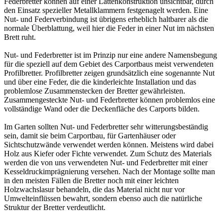
Federbretter können auf einer Lattenkonstruktion unsichtbar, durch
den Einsatz spezieller Metallklammern festgenagelt werden. Eine
Nut- und Federverbindung ist übrigens erheblich haltbarer als die
normale Überblattung, weil hier die Feder in einer Nut im nächsten
Brett ruht.
Nut- und Federbretter ist im Prinzip nur eine andere Namensbegung
für die speziell auf dem Gebiet des Carportbaus meist verwendeten
Profilbretter
. Profilbretter zeigen grundsätzlich eine sogenannte Nut
und über eine Feder, die die kinderleichte Installation und das
problemlose Zusammenstecken der Bretter gewährleisten.
Zusammengesteckte Nut- und Federbretter können problemlos eine
vollständige Wand oder die Deckenfläche des Carports bilden.
Im Garten sollten Nut- und Federbretter sehr witterungsbeständig
sein, damit sie beim Carportbau, für Gartenhäuser oder
Sichtschutzwände verwendet werden können. Meistens wird dabei
Holz aus Kiefer oder Fichte verwendet. Zum Schutz des Materials
werden die von uns verwendeten Nut- und Federbretter mit einer
Kesseldruckimprägnierung
versehen. Nach der Montage sollte man
in den meisten Fällen die Bretter noch mit einer leichten
Holzwachslasur behandeln, die das Material nicht nur vor
Umwelteinflüssen bewahrt, sondern ebenso auch die natürliche
Struktur der Bretter verdeutlicht.