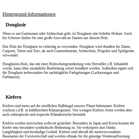
Hintergrund-Informationen
Douglasie
Wenn es um
Gartenzaun
oder Sichtschutz geht, ist Douglasie eine beliebte Holzart. Auch
bei Scheerer finden Sie eine große Auswahl an Zäunen aus diesem Holz.
Das Holz der Douglasie ist vielseitig zu verwenden. Douglasie wird draußen für Zäune,
Carports, Türen und Tore, als auch Gartenelemente, Sichtschutz, Pergolen und Spielgeräte
verwendet.
Douglasien-Holz, das mit einer Holzschutzgrundierung vom Hersteller z.B. behandelt
wurde, kann ohne zusätzliche Bearbeitung sofort installiert werden. Außerdem eignet sich
die Douglasie insbesondere für nachträgliche Farbgebungen (Lackierungen und
Farblauren).
Kiefern
Kiefern sind meist auf der nördlichen Halbkugel unseres Planet beheimatet. Kiefern
wachsen i.d.R. in kühlfeuchten Klimaregionen. Von wenigen Kiefern-Arten werden aber
auch subtropische und tropische Klimabereiche besiedelt.
Kiefern werden inzwischen weltweit gezüchtet. Besonders in Japan und Korea kommt der
Kiefer eine besondere symbolische Bedeutung zu: Sie verkörpern dort Stärke,
Langlebigkeit und beständige Geduld. Kiefern sind überall die meistverwendeten
Baumarten der Forstwirtschaft und werden oftmals für die günstige Wiederaufforstung