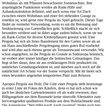
Wohnhaus als mit Pflanzen bewachsener Sonnenschutz. Ihre
ursprüngliche Funktionen werden als Rank-Hilfe und
Anbaukonstruktion definiert, und auch wenn eine Art Dach
zwischen einem Wohnhaus und einer frei stehenden Garage zu
erstellen ist, wird gerne eine Pergola ins Spiel gebracht. Dieser Tage
findet sie vermehrt Verwendung, wenn es um die Betonung und
Strukturierung von Gartenflächen geht. Schließlich macht sie sich
besonders verdient und ist dabei sogar zudem hübsch, wenn sie nur
als Rank-Gerüst für diverse Kletterpflanzen genutzt wird. Eine
Pergola hat sich als freies Bauelement für den Garten sowie als an
ein Haus anschließender Pergolengang einen guten Ruf erarbeitet
und wird aber auch ebenso gerne als Terrassenwand verwendet. Wie
schon angegeben, ist die Pergola im Grunde in Südeuropa heimisch,
sie erobert aber immer häufiger die heimischen Grünanlagen. Das
liegt sicher daran, dass sie aus erstklassigem Holz produziert ein
natürliches Gestaltungselement ist, und daneben auch noch auf die
natürlichste Art Schutz vor der Sonne verspricht. Mit ihr bietet sich
einen besonders angenehm temperierten Platz zum Relaxen.
Apropos Pergola aus Holz: Die Güte einer Pergola steht heutzutage
in erster Linie im Fokus des Käufers, denn es hat sich schon wie
auch bei ähnlichen Gartenelementen oft als wahr erwiesen, dass
Billigangebote aus dem Baumarkt keine sinnvolle Alternative zum
hervorragenden qualitativen Produkt aus dem Holzfachmarkt sind.
Die Anmerkung "Wer billig kauft, kauft zweimal" findet auch hier