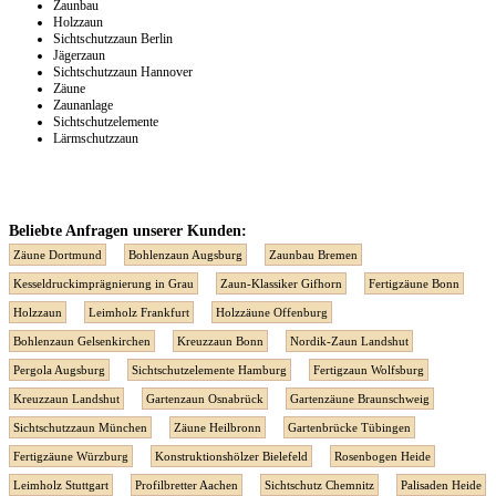
Zaunbau
Holzzaun
Sichtschutzzaun Berlin
Jägerzaun
Sichtschutzzaun Hannover
Zäune
Zaunanlage
Sichtschutzelemente
Lärmschutzzaun
Beliebte Anfragen unserer Kunden:
Zäune Dortmund
Bohlenzaun Augsburg
Zaunbau Bremen
Kesseldruckimprägnierung in Grau
Zaun-Klassiker Gifhorn
Fertigzäune Bonn
Holzzaun
Leimholz Frankfurt
Holzzäune Offenburg
Bohlenzaun Gelsenkirchen
Kreuzzaun Bonn
Nordik-Zaun Landshut
Pergola Augsburg
Sichtschutzelemente Hamburg
Fertigzaun Wolfsburg
Kreuzzaun Landshut
Gartenzaun Osnabrück
Gartenzäune Braunschweig
Sichtschutzzaun München
Zäune Heilbronn
Gartenbrücke Tübingen
Fertigzäune Würzburg
Konstruktionshölzer Bielefeld
Rosenbogen Heide
Leimholz Stuttgart
Profilbretter Aachen
Sichtschutz Chemnitz
Palisaden Heide