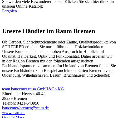
Sie werden viele Bewunderer haben. Klicken Sie sich hier direkt in
unseren Online-Katalog:
Pergolen
Unsere Händler im Raum Bremen
Ob
Carport
,
Sichtschutzelemente
oder
Zäune
, Qualitätsprodukte von
SCHEERER erhalten Sie nur in führenden Holzfachmärkten.
Unsere Kunden haben einen hohen Anspruch in Hinblick auf
Qualität, Haltbarkeit, Optik und Funktionalität. Daher arbeiten wir
in der Region Bremen mit den folgenden ausgesuchten
Fachhandelspartnern zusammen. Im Umland von Bremen finden Sie
unsere Fachhändler zum Beispiel auch in den Orten Bremerhaven,
Oldenburg, Wilhelmshaven, Basum, Bruchhausen und Scheeßel:
team baucenter raisa GmbH&Co.KG
Ritterhuder Heerstr. 40-42
28239 Bremen
Telefon: 0421-643950
baucenter-bremen@team.de
www.team.de
Google Maps