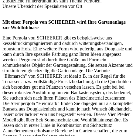
Zusätzliche Hintergrundinfos zum Thema
Pergolen
.
Unsere Übersicht der
Spezialisten vor Ort
Mit einer Pergola von SCHEERER wird Ihre Gartenanlage
zur Wohlfühloase
Eine Pergola von SCHEERER gibt es beispielsweise aus
kesseldruckimprägniertem und dadurch witterungsbeständigen,
robustem Holz. Eine weitere Form wird gefertigt aus Douglasie und
kann durch Ihre spezielle Färbung ganz Ihren Ideen angepasst
werden. Pergolen sind durch ihre Größe und Form ein
schmückendes Objekt der Gartengestaltung. Sie setzen Akzente und
strukturieren gleichzeitig die Gartenanlage. Die Variante
"Elbmarsch" von SCHEERER ist ideal z.B. in der Regel für die
Terrassen- bzw. vollständige Freisitzbedachung, da die Querbohlen
sich besonders gut mit Pflanzen versehen lassen. Es geht bei bei
dieser robusten Ausführung um ein Baukastensystem, das bedeutet,
Sie suchen sich nach Ihren Plänen das Einzelmaterial zusammen.
Die Sternpergola "Heidmark" finden Sie dagegen nur als kompletter
Bausatz aus Douglasienholz und kann je nach Wunsch ölbehandelt,
lasiert oder lackiert von uns hergestellt werden. Dieses Vier-Pfeiler-
Modell gibt über Eck Sonnenschutz und Wohlfühlatmosphäre. Es
lassen sich in erster Linie in Kombination mit Sichtschutz-
Zauneöementen erholsame Bereiche im Garten schaffen, die zum