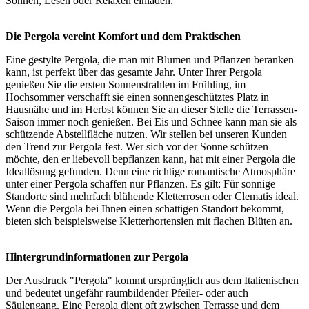
Sonnen, Lesen oder Relaxen einladen.
Die Pergola vereint Komfort und dem Praktischen
Eine gestylte Pergola, die man mit Blumen und Pflanzen beranken
kann, ist perfekt über das gesamte Jahr. Unter Ihrer Pergola
genießen Sie die ersten Sonnenstrahlen im Frühling, im
Hochsommer verschafft sie einen sonnengeschütztes Platz in
Hausnähe und im Herbst können Sie an dieser Stelle die Terrassen-
Saison immer noch genießen. Bei Eis und Schnee kann man sie als
schützende Abstellfläche nutzen. Wir stellen bei unseren Kunden
den Trend zur Pergola fest. Wer sich vor der Sonne schützen
möchte, den er liebevoll bepflanzen kann, hat mit einer Pergola die
Ideallösung gefunden. Denn eine richtige romantische Atmosphäre
unter einer Pergola schaffen nur Pflanzen. Es gilt: Für sonnige
Standorte sind mehrfach blühende Kletterrosen oder Clematis ideal.
Wenn die Pergola bei Ihnen einen schattigen Standort bekommt,
bieten sich beispielsweise Kletterhortensien mit flachen Blüten an.
Hintergrundinformationen zur Pergola
Der Ausdruck "Pergola" kommt ursprünglich aus dem Italienischen
und bedeutet ungefähr raumbildender Pfeiler- oder auch
Säulengang. Eine Pergola dient oft zwischen Terrasse und dem