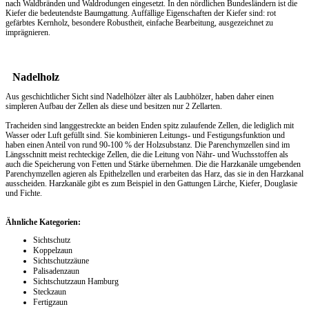
nach Waldbränden und Waldrodungen eingesetzt. In den nördlichen Bundesländern ist die
Kiefer die bedeutendste Baumgattung. Auffällige Eigenschaften der Kiefer sind: rot
gefärbtes Kernholz, besondere Robustheit, einfache Bearbeitung, ausgezeichnet zu
imprägnieren.
Nadelholz
Aus geschichtlicher Sicht sind Nadelhölzer älter als Laubhölzer, haben daher einen
simpleren Aufbau der Zellen als diese und besitzen nur 2 Zellarten.
Tracheiden sind langgestreckte an beiden Enden spitz zulaufende Zellen, die lediglich mit
Wasser oder Luft gefüllt sind. Sie kombinieren Leitungs- und Festigungsfunktion und
haben einen Anteil von rund 90-100 % der Holzsubstanz. Die Parenchymzellen sind im
Längsschnitt meist rechteckige Zellen, die die Leitung von Nähr- und Wuchsstoffen als
auch die Speicherung von Fetten und Stärke übernehmen. Die die Harzkanäle umgebenden
Parenchymzellen agieren als Epithelzellen und erarbeiten das Harz, das sie in den Harzkanal
ausscheiden. Harzkanäle gibt es zum Beispiel in den Gattungen Lärche, Kiefer, Douglasie
und Fichte.
Ähnliche Kategorien:
Sichtschutz
Koppelzaun
Sichtschutzzäune
Palisadenzaun
Sichtschutzzaun Hamburg
Steckzaun
Fertigzaun