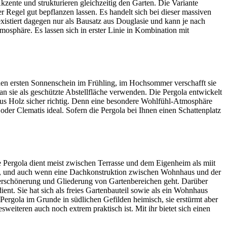
ente und strukturieren gleichzeitig den Garten. Die Variante
r Regel gut bepflanzen lassen. Es handelt sich bei dieser massiven
xistiert dagegen nur als Bausatz aus Douglasie und kann je nach
mosphäre. Es lassen sich in erster Linie in Kombination mit
 den ersten Sonnenschein im Frühling, im Hochsommer verschafft sie
n sie als geschützte Abstellfläche verwenden. Die Pergola entwickelt
 aus Holz sicher richtig. Denn eine besondere Wohlfühl-Atmosphäre
oder Clematis ideal. Sofern die Pergola bei Ihnen einen Schattenplatz
e Pergola dient meist zwischen Terrasse und dem Eigenheim als miit
rt, und auch wenn eine Dachkonstruktion zwischen Wohnhaus und der
e Verschönerung und Gliederung von Gartenbereichen geht. Darüber
dient. Sie hat sich als freies Gartenbauteil sowie als ein Wohnhaus
Pergola im Grunde in südlichen Gefilden heimisch, sie erstürmt aber
weiteren auch noch extrem praktisch ist. Mit ihr bietet sich einen