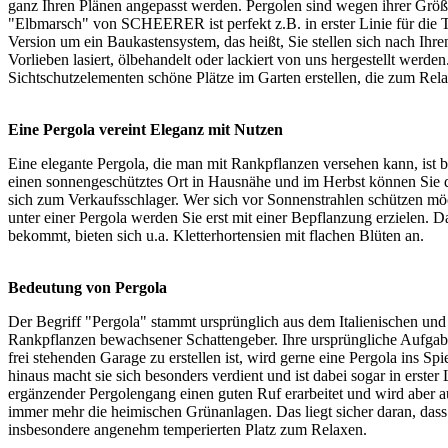
ganz Ihren Plänen angepasst werden. Pergolen sind wegen ihrer Größe
"Elbmarsch" von SCHEERER ist perfekt z.B. in erster Linie für die Ter
Version um ein Baukastensystem, das heißt, Sie stellen sich nach Ih
Vorlieben lasiert, ölbehandelt oder lackiert von uns hergestellt werd
Sichtschutzelementen
schöne Plätze im Garten erstellen, die zum Rel
Eine Pergola vereint Eleganz mit Nutzen
Eine elegante Pergola, die man mit Rankpflanzen versehen kann, ist 
einen sonnengeschütztes Ort in Hausnähe und im Herbst können Sie do
sich zum Verkaufsschlager. Wer sich vor Sonnenstrahlen schützen möc
unter einer Pergola werden Sie erst mit einer Bepflanzung erzielen. D
bekommt, bieten sich u.a. Kletterhortensien mit flachen Blüten an.
Bedeutung von Pergola
Der Begriff "Pergola" stammt ursprünglich aus dem Italienischen und 
Rankpflanzen bewachsener Schattengeber. Ihre ursprüngliche Aufgab
frei stehenden Garage zu erstellen ist, wird gerne eine Pergola ins
hinaus macht sie sich besonders verdient und ist dabei sogar in erster
ergänzender Pergolengang einen guten Ruf erarbeitet und wird aber au
immer mehr die heimischen Grünanlagen. Das liegt sicher daran, dass s
insbesondere angenehm temperierten Platz zum Relaxen.