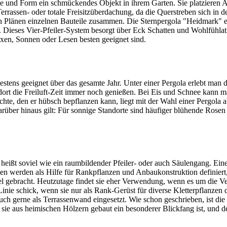
 und Form ein schmückendes Objekt in ihrem Garten. Sie platzieren Akz
rassen- oder totale Freisitzüberdachung, da die Querstreben sich in de
ren Plänen einzelnen Bauteile zusammen. Die Sternpergola "Heidmark" e
en. Dieses Vier-Pfeiler-System besorgt über Eck Schatten und Wohlfühlat
axen, Sonnen oder Lesen besten geeignet sind.
bestens geeignet über das gesamte Jahr. Unter einer Pergola erlebt man
rt die Freiluft-Zeit immer noch genießen. Bei Eis und Schnee kann ma
hte, den er hübsch bepflanzen kann, liegt mit der Wahl einer Pergola
arüber hinaus gilt: Für sonnige Standorte sind häufiger blühende Rosen 
heißt soviel wie ein raumbildender Pfeiler- oder auch Säulengang. Ein
en werden als Hilfe für Rankpflanzen und Anbaukonstruktion definie
 Spiel gebracht. Heutzutage findet sie eher Verwendung, wenn es um di
 Linie schick, wenn sie nur als Rank-Gerüst für diverse Kletterpflanzen 
ch gerne als Terrassenwand eingesetzt. Wie schon geschrieben, ist die 
ie aus heimischen Hölzern gebaut ein besonderer Blickfang ist, und des