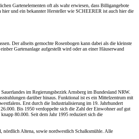
lichen Gartenelementen oft als wahr erwiesen, dass Billigangebote
ch hier und ein bekannter Hersteller wie SCHEERER ist auch hier die
assen. Der allseits gemochte
Rosenbogen
kann dabei als die kleinste
n einber Gartenanlage aufgestellt wird oder an einer Häuserwand
des Sauerlandes im Regierungsbezirk Arnsberg im Bundesland NRW.
strahlungen darüber hinaus. Funktional ist es ein Mittelzentrum mit
stfalens. Erst durch die Industrialisierung im 19. Jahrhundert
26.000. Bis 1950 verdoppelte sich die Zahl der Einwohner auf gut
napp 80.000. Seit dem Jahr 1995 reduziert sich die
 nördlich Altena, sowie nordwestlich Schalksmühle. Alle