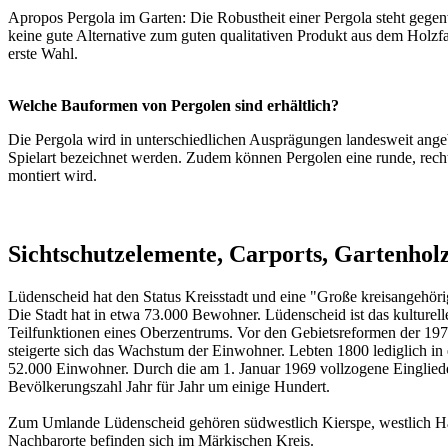
Apropos Pergola im Garten: Die Robustheit einer Pergola steht gegen
keine gute Alternative zum guten qualitativen Produkt aus dem Holzfa
erste Wahl.
Welche Bauformen von Pergolen sind erhältlich?
Die Pergola wird in unterschiedlichen Ausprägungen landesweit angeb
Spielart bezeichnet werden. Zudem können Pergolen eine runde, rechte
montiert wird.
Sichtschutzelemente, Carports, Gartenhol
Lüdenscheid hat den Status Kreisstadt und eine "Große kreisangehö
Die Stadt hat in etwa 73.000 Bewohner. Lüdenscheid ist das kulturell
Teilfunktionen eines Oberzentrums. Vor den Gebietsreformen der 1970e
steigerte sich das Wachstum der Einwohner. Lebten 1800 lediglich i
52.000 Einwohner. Durch die am 1. Januar 1969 vollzogene Eingliede
Bevölkerungszahl Jahr für Jahr um einige Hundert.
Zum Umlande Lüdenscheid gehören südwestlich Kierspe, westlich Halv
Nachbarorte befinden sich im Märkischen Kreis.