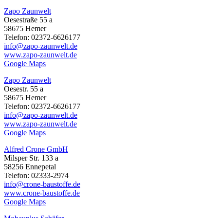
Zapo Zaunwelt
Oesestraße 55 a
58675 Hemer
Telefon: 02372-6626177
info@zapo-zaunwelt.de
www.zapo-zaunwelt.de
Google Maps
Zapo Zaunwelt
Oesestr. 55 a
58675 Hemer
Telefon: 02372-6626177
info@zapo-zaunwelt.de
www.zapo-zaunwelt.de
Google Maps
Alfred Crone GmbH
Milsper Str. 133 a
58256 Ennepetal
Telefon: 02333-2974
info@crone-baustoffe.de
www.crone-baustoffe.de
Google Maps