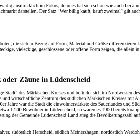
wärtig ausdrücklich im Fokus, denn es hat sich schon wie auch bei ähn
chmarkt darstellen. Der Satz "Wer billig kauft, kauft zweimal" gilt au
oten, die sich in Bezug auf Form, Material und Größe differenzieren l
ckige, vieleckige, geschlossene oder offene Form zeigen, die allein i
z oder Zäune in Lüdenscheid
rige Stadt" des Märkischen Kreises und befindet sich im Nordwesten 
e und wirtschaftliche Zentrum des südlichen Märkischen Kreises mit Aus
r Jahre war die Stadt die einwohnerstärkste des Sauerlandes und Südwe
n etwa 1.500 Bewohner in Lüdenscheid, so waren es 1900 bereits knapp 
rung der Gemeinde Lüdenscheid-Land stieg die Bevölkerungszahl auf k
er, südöstlich Herscheid, südlich Meinerzhagen, nordöstlich Werdohl,