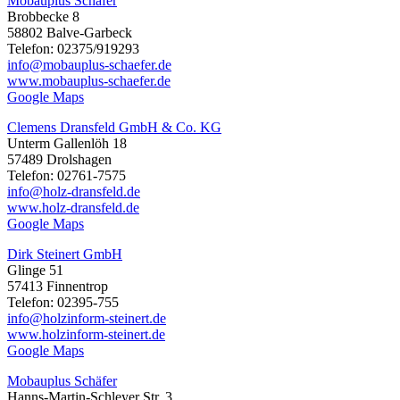
Mobauplus Schäfer
Brobbecke 8
58802 Balve-Garbeck
Telefon: 02375/919293
info@mobauplus-schaefer.de
www.mobauplus-schaefer.de
Google Maps
Clemens Dransfeld GmbH & Co. KG
Unterm Gallenlöh 18
57489 Drolshagen
Telefon: 02761-7575
info@holz-dransfeld.de
www.holz-dransfeld.de
Google Maps
Dirk Steinert GmbH
Glinge 51
57413 Finnentrop
Telefon: 02395-755
info@holzinform-steinert.de
www.holzinform-steinert.de
Google Maps
Mobauplus Schäfer
Hanns-Martin-Schleyer Str. 3