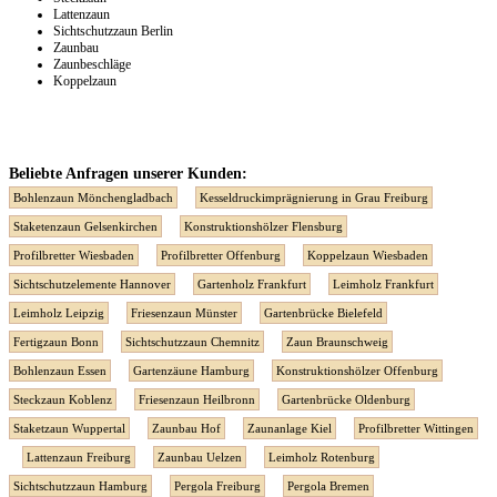
Lattenzaun
Sichtschutzzaun Berlin
Zaunbau
Zaunbeschläge
Koppelzaun
Beliebte Anfragen unserer Kunden:
Bohlenzaun Mönchengladbach
Kesseldruckimprägnierung in Grau Freiburg
Staketenzaun Gelsenkirchen
Konstruktionshölzer Flensburg
Profilbretter Wiesbaden
Profilbretter Offenburg
Koppelzaun Wiesbaden
Sichtschutzelemente Hannover
Gartenholz Frankfurt
Leimholz Frankfurt
Leimholz Leipzig
Friesenzaun Münster
Gartenbrücke Bielefeld
Fertigzaun Bonn
Sichtschutzzaun Chemnitz
Zaun Braunschweig
Bohlenzaun Essen
Gartenzäune Hamburg
Konstruktionshölzer Offenburg
Steckzaun Koblenz
Friesenzaun Heilbronn
Gartenbrücke Oldenburg
Staketzaun Wuppertal
Zaunbau Hof
Zaunanlage Kiel
Profilbretter Wittingen
Lattenzaun Freiburg
Zaunbau Uelzen
Leimholz Rotenburg
Sichtschutzzaun Hamburg
Pergola Freiburg
Pergola Bremen