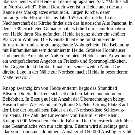
überraschend wirbt Heide mit dem einprägsamen Satz "Marktstadt
im Nordseewind". Einen Besuch wert ist in Heide auch die am
Rande des Marktplatzes erbaute St.-Jürgen Kirche, deren
umfangreiche Historie bis ins Jahr 1559 zurückreicht. In der
Nachbarschaft der Kirche findet sich das historische Alte Pastorat. In
dem 1739 errichteten Gemäuer hat jetzt die Touristeninformation
von Heide ihren Sitz gefunden. Heide ist ganz sicher ein schöner
Platz zum Wohnen. Die Kleinstadt hat eine funktionierende
Infrastruktur und sehr gut ausgebaute Wohngebiete. Die Bebauung
mit Einfamilienhäusern dominiert in Heide. Größere Hochhäuser
sind eher die Ausnahme. Außerdem bietet Heide seinen Anwohnern
ein weitgefächertes Angebot an Freizeit- und Sportmöglichkeiten.
Die Gegend lockt darüber hinaus mit seiner weiten Natur. Die
direkte Lage in der Nähe zur Nordsee macht Heide in besonderem
Maße reizvoll.
Knapp zwanzig km von Heide entfernt, liegts das Strandbad
Büsum. Die Stadt erfreut sich seit etlichen Jahren andauernden
Beliebtheit. In Bezug auf die Anzahl der Übernachtungen belegt
Büsum hinter Westerland auf Sylt und St. Peter Ording Platz 3 auf
der Liste der populärsten Bäder an der Nordseeküste Schleswig-
Holsteins. Die Zahl der Einwohner von Büsum ist eher klein.
Knapp 5.000 Menschen leben in Büsum. Der Ort erstreckt sich über
eine Gesamtfläche von nur acht qkm. Büsum wird allerdings ganz
klar vom Tourismus dominiert. Annähernd 160.000 Ausflügler zählt