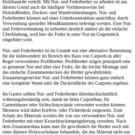
Holzbauteile verteilt. Mit Nut- und Federbretter zu arbeiten ist aus
diesem Grund auch die häufigste Verfahrensweise bei
Holzfußböden, Decken- und Wandverkleidungen. Nut- und
Federbretter können auf einer Unterkonstruktion unsichtbar, durch
Verwendung spezieller Metallklammern befestigt werden. Eine Nut-
und Federverbindung ist nebenbei deutlich stärker als die einfache
Überblattung, weil hier die Feder in einer Nut im Gegenstück
eingeführt wird.
Nut- und Federbretter ist im Grunde nur eine alternative Benennung
für die insbesondere im Bereich des Baus von
Carports
in aller
Regel verwendeten
Profilbretter
. Profilbretter zeigen prinzipiell eine
so genannte Nut und über eine Feder, die die leichte Montage und
das einfache Zusammenstecken der Bretter gewährleisten.
Zusammengesteckte Nut- und Federbretter können ganz einfach
eine komplette Wand oder die Deckenfläche des Carports ergeben.
Im Garten sollten Nut- und Federbretter überdurchschnittlich
witterungsbeständig sein, damit sie beim Carportbau, für
Gartenhäuser oder Sichtschutzwände verwendet werden können.
Meistens wird dabei Kiefern- oder Fichtenholz eingesetzt. Zum
Schutz des Materials werden die von uns verwendeten Nut- und
Federbretter mit einer
Kesseldruckimprägnierung
versehen. Nach
dem Zusammenbau kann man für gewöhnlich die Bretter noch mit
einer dünnen Holzwachslasur behandeln, die das Material nicht nur