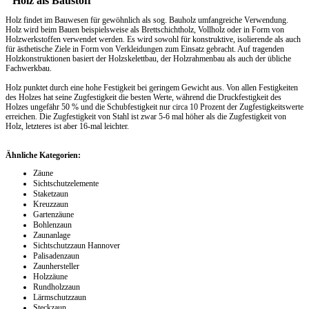
Holz als Baustoff
Holz findet im Bauwesen für gewöhnlich als sog. Bauholz umfangreiche Verwendung.
Holz wird beim Bauen beispielsweise als Brettschichtholz, Vollholz oder in Form von
Holzwerkstoffen verwendet werden. Es wird sowohl für konstruktive, isolierende als auch
für ästhetische Ziele in Form von Verkleidungen zum Einsatz gebracht. Auf tragenden
Holzkonstruktionen basiert der Holzskelettbau, der Holzrahmenbau als auch der übliche
Fachwerkbau.
Holz punktet durch eine hohe Festigkeit bei geringem Gewicht aus. Von allen Festigkeiten
des Holzes hat seine Zugfestigkeit die besten Werte, während die Druckfestigkeit des
Holzes ungefähr 50 % und die Schubfestigkeit nur circa 10 Prozent der Zugfestigkeitswerte
erreichen. Die Zugfestigkeit von Stahl ist zwar 5-6 mal höher als die Zugfestigkeit von
Holz, letzteres ist aber 16-mal leichter.
Ähnliche Kategorien:
Zäune
Sichtschutzelemente
Staketzaun
Kreuzzaun
Gartenzäune
Bohlenzaun
Zaunanlage
Sichtschutzzaun Hannover
Palisadenzaun
Zaunhersteller
Holzzäune
Rundholzzaun
Lärmschutzzaun
Steckzaun