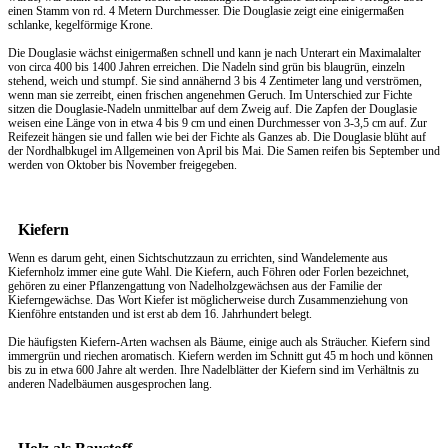
einen Stamm von rd. 4 Metern Durchmesser. Die Douglasie zeigt eine einigermaßen
schlanke, kegelförmige Krone.
Die Douglasie wächst einigermaßen schnell und kann je nach Unterart ein Maximalalter
von circa 400 bis 1400 Jahren erreichen. Die Nadeln sind grün bis blaugrün, einzeln
stehend, weich und stumpf. Sie sind annähernd 3 bis 4 Zentimeter lang und verströmen,
wenn man sie zerreibt, einen frischen angenehmen Geruch. Im Unterschied zur Fichte
sitzen die Douglasie-Nadeln unmittelbar auf dem Zweig auf. Die Zapfen der Douglasie
weisen eine Länge von in etwa 4 bis 9 cm und einen Durchmesser von 3-3,5 cm auf. Zur
Reifezeit hängen sie und fallen wie bei der Fichte als Ganzes ab. Die Douglasie blüht auf
der Nordhalbkugel im Allgemeinen von April bis Mai. Die Samen reifen bis September und
werden von Oktober bis November freigegeben.
Kiefern
Wenn es darum geht, einen
Sichtschutzzaun
zu errichten, sind Wandelemente aus
Kiefernholz immer eine gute Wahl. Die Kiefern, auch Föhren oder Forlen bezeichnet,
gehören zu einer Pflanzengattung von Nadelholzgewächsen aus der Familie der
Kieferngewächse. Das Wort Kiefer ist möglicherweise durch Zusammenziehung von
Kienföhre entstanden und ist erst ab dem 16. Jahrhundert belegt.
Die häufigsten Kiefern-Arten wachsen als Bäume, einige auch als Sträucher. Kiefern sind
immergrün und riechen aromatisch. Kiefern werden im Schnitt gut 45 m hoch und können
bis zu in etwa 600 Jahre alt werden. Ihre Nadelblätter der Kiefern sind im Verhältnis zu
anderen Nadelbäumen ausgesprochen lang.