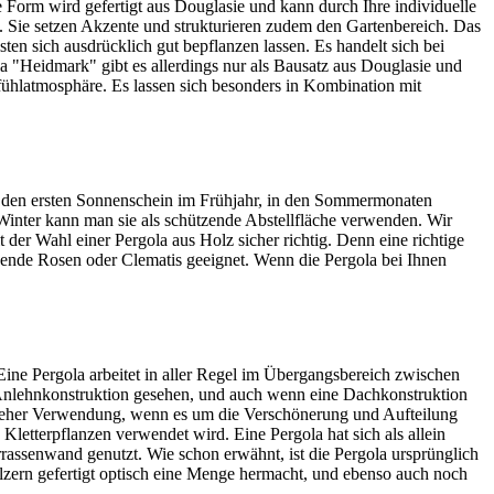
orm wird gefertigt aus Douglasie und kann durch Ihre individuelle
. Sie setzen Akzente und strukturieren zudem den Gartenbereich. Das
en sich ausdrücklich gut bepflanzen lassen. Es handelt sich bei
a "Heidmark" gibt es allerdings nur als Bausatz aus Douglasie und
lfühlatmosphäre. Es lassen sich besonders in Kombination mit
man den ersten Sonnenschein im Frühjahr, in den Sommermonaten
 Winter kann man sie als schützende Abstellfläche verwenden. Wir
 der Wahl einer Pergola aus Holz sicher richtig. Denn eine richtige
ühende Rosen oder Clematis geeignet. Wenn die Pergola bei Ihnen
ine Pergola arbeitet in aller Regel im Übergangsbereich zwischen
 Anlehnkonstruktion gesehen, und auch wenn eine Dachkonstruktion
 sie eher Verwendung, wenn es um die Verschönerung und Aufteilung
Kletterpflanzen verwendet wird. Eine Pergola hat sich als allein
rassenwand genutzt. Wie schon erwähnt, ist die Pergola ursprünglich
ölzern gefertigt optisch eine Menge hermacht, und ebenso auch noch