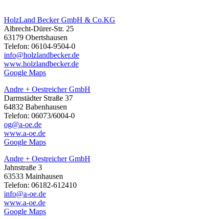
HolzLand Becker GmbH & Co.KG
Albrecht-Dürer-Str. 25
63179 Obertshausen
Telefon: 06104-9504-0
info@holzlandbecker.de
www.holzlandbecker.de
Google Maps
Andre + Oestreicher GmbH
Darmstädter Straße 37
64832 Babenhausen
Telefon: 06073/6004-0
og@a-oe.de
www.a-oe.de
Google Maps
Andre + Oestreicher GmbH
Jahnstraße 3
63533 Mainhausen
Telefon: 06182-612410
info@a-oe.de
www.a-oe.de
Google Maps