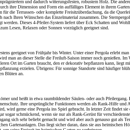
ägniertem und dadurch witterungsfesten, robustem Holz. Die andere F
urch ihre Dimension und Form ein auffälliges Element in ihrem Garten
r die Terrassen- oder komplette Freisitzüberdachung, da die Querleist
sich nach Ihren Wünschen das Einzelmaterial zusammen. Die Sternpergol
tigt werden. Dieses 4-Pfeiler-System liefert über Eck Schatten und Woh
 zum Lesen, Relaxen oder Sonnen vorzüglich geeignet sind.
bestens geeignet von Frühjahr bis Winter. Unter einer Pergola erlebt 
wird man an dieser Stelle die Freiluft-Saison immer noch genießen. Im
eren Ort im Garten braucht, den er dekorativ bepflanzen kann, liegt mit
pflanzung erzielen. Übrigens: Für sonnige Standorte sind häufiger bl
hen Blüten an.
mer und heißt in etwa raumbildender Säulen- oder auch Pfeilergang. E
nenschutz. Ihre ursprüngliche Funktionen werden als Rank-Hilfe und
d, wird gerne eine Pergola ins Spiel gebracht. In letzter Zeit findet
ogar sogar schmückend, wenn sie nur als Rank-Gerüst für verschiedenste 
ang sich sehr beliebt gemacht und wird aber auch genauso gut als Ter
chen Gartenanlagen. Das liegt sicher daran, dass sie aus heimischen H
rt, um seine Freizeit im heimischen Garten zu verbringen.