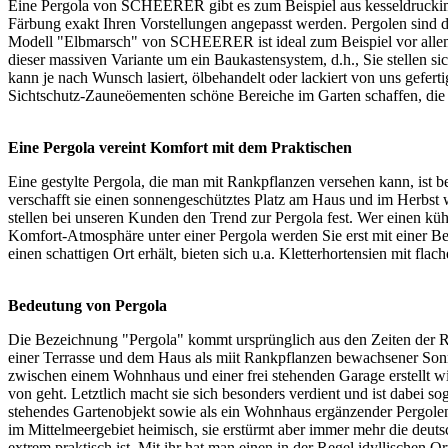
Eine Pergola von SCHEERER gibt es zum Beispiel aus kesseldruckimpr
Färbung exakt Ihren Vorstellungen angepasst werden. Pergolen sind d
Modell "Elbmarsch" von SCHEERER ist ideal zum Beispiel vor allem fü
dieser massiven Variante um ein Baukastensystem, d.h., Sie stellen 
kann je nach Wunsch lasiert, ölbehandelt oder lackiert von uns gefer
Sichtschutz-Zauneöementen schöne Bereiche im Garten schaffen, die
Eine Pergola vereint Komfort mit dem Praktischen
Eine gestylte Pergola, die man mit Rankpflanzen versehen kann, ist 
verschafft sie einen sonnengeschütztes Platz am Haus und im Herbst 
stellen bei unseren Kunden den Trend zur Pergola fest. Wer einen kühl
Komfort-Atmosphäre unter einer Pergola werden Sie erst mit einer Be
einen schattigen Ort erhält, bieten sich u.a. Kletterhortensien mit flac
Bedeutung von Pergola
Die Bezeichnung "Pergola" kommt ursprünglich aus den Zeiten der Rö
einer Terrasse und dem Haus als miit Rankpflanzen bewachsener Son
zwischen einem Wohnhaus und einer frei stehenden Garage erstellt wir
von geht. Letztlich macht sie sich besonders verdient und ist dabei s
stehendes Gartenobjekt sowie als ein Wohnhaus ergänzender Pergoleng
im Mittelmeergebiet heimisch, sie erstürmt aber immer mehr die deuts
extrem praktisch ist. Mit ihr hat man einen in der Regel idyllischen O