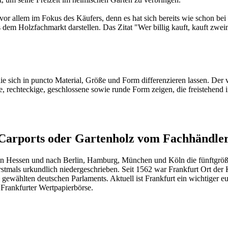
or allem im Fokus des Käufers, denn es hat sich bereits wie schon bei 
s dem Holzfachmarkt darstellen. Das Zitat "Wer billig kauft, kauft zwe
e sich in puncto Material, Größe und Form differenzieren lassen. Der 
, rechteckige, geschlossene sowie runde Form zeigen, die freistehend i
arports oder Gartenholz vom Fachhändler
in Hessen und nach Berlin, Hamburg, München und Köln die fünftgrößte
stmals urkundlich niedergeschrieben. Seit 1562 war Frankfurt Ort de
gewählten deutschen Parlaments. Aktuell ist Frankfurt ein wichtiger e
Frankfurter Wertpapierbörse.