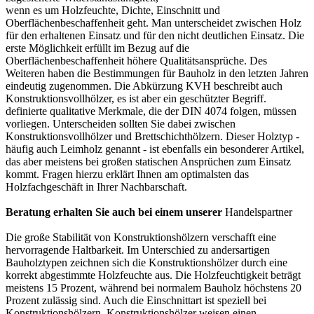
wenn es um Holzfeuchte, Dichte, Einschnitt und
Oberflächenbeschaffenheit geht. Man unterscheidet zwischen Holz
für den erhaltenen Einsatz und für den nicht deutlichen Einsatz. Die
erste Möglichkeit erfüllt im Bezug auf die
Oberflächenbeschaffenheit höhere Qualitätsansprüche. Des
Weiteren haben die Bestimmungen für Bauholz in den letzten Jahren
eindeutig zugenommen. Die Abkürzung KVH beschreibt auch
Konstruktionsvollhölzer, es ist aber ein geschützter Begriff.
definierte qualitative Merkmale, die der DIN 4074 folgen, müssen
vorliegen. Unterscheiden sollten Sie dabei zwischen
Konstruktionsvollhölzer und Brettschichthölzern. Dieser Holztyp -
häufig auch Leimholz genannt - ist ebenfalls ein besonderer Artikel,
das aber meistens bei großen statischen Ansprüchen zum Einsatz
kommt. Fragen hierzu erklärt Ihnen am optimalsten das
Holzfachgeschäft in Ihrer Nachbarschaft.
Beratung erhalten Sie auch bei einem unserer
Handelspartner
Die große Stabilität von Konstruktionshölzern verschafft eine
hervorragende Haltbarkeit. Im Unterschied zu andersartigen
Bauholztypen zeichnen sich die Konstruktionshölzer durch eine
korrekt abgestimmte Holzfeuchte aus. Die Holzfeuchtigkeit beträgt
meistens 15 Prozent, während bei normalem Bauholz höchstens 20
Prozent zulässig sind. Auch die Einschnittart ist speziell bei
Konstruktionshölzern. Konstruktionshölzer weisen einen