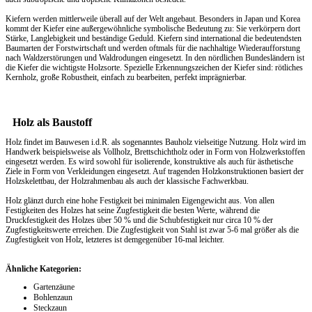
Kiefern werden mittlerweile überall auf der Welt angebaut. Besonders in Japan und Korea
kommt der Kiefer eine außergewöhnliche symbolische Bedeutung zu: Sie verkörpern dort
Stärke, Langlebigkeit und beständige Geduld. Kiefern sind international die bedeutendsten
Baumarten der Forstwirtschaft und werden oftmals für die nachhaltige Wiederaufforstung
nach Waldzerstörungen und Waldrodungen eingesetzt. In den nördlichen Bundesländern ist
die Kiefer die wichtigste Holzsorte. Spezielle Erkennungszeichen der Kiefer sind: rötliches
Kernholz, große Robustheit, einfach zu bearbeiten, perfekt imprägnierbar.
Holz als Baustoff
Holz findet im Bauwesen i.d.R. als sogenanntes Bauholz vielseitige Nutzung. Holz wird im
Handwerk beispielsweise als Vollholz, Brettschichtholz oder in Form von Holzwerkstoffen
eingesetzt werden. Es wird sowohl für isolierende, konstruktive als auch für ästhetische
Ziele in Form von Verkleidungen eingesetzt. Auf tragenden Holzkonstruktionen basiert der
Holzskelettbau, der Holzrahmenbau als auch der klassische Fachwerkbau.
Holz glänzt durch eine hohe Festigkeit bei minimalen Eigengewicht aus. Von allen
Festigkeiten des Holzes hat seine Zugfestigkeit die besten Werte, während die
Druckfestigkeit des Holzes über 50 % und die Schubfestigkeit nur circa 10 % der
Zugfestigkeitswerte erreichen. Die Zugfestigkeit von Stahl ist zwar 5-6 mal größer als die
Zugfestigkeit von Holz, letzteres ist demgegenüber 16-mal leichter.
Ähnliche Kategorien:
Gartenzäune
Bohlenzaun
Steckzaun