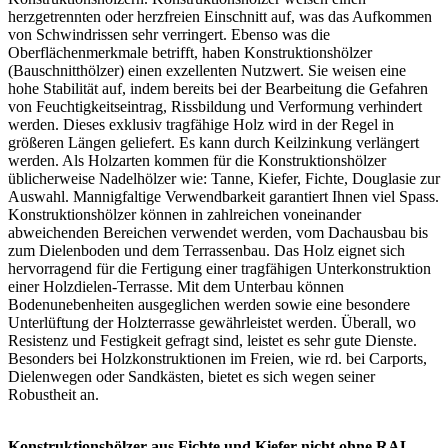
herzgetrennten oder herzfreien Einschnitt auf, was das Aufkommen
von Schwindrissen sehr verringert. Ebenso was die
Oberflächenmerkmale betrifft, haben Konstruktionshölzer
(Bauschnitthölzer) einen exzellenten Nutzwert. Sie weisen eine
hohe Stabilität auf, indem bereits bei der Bearbeitung die Gefahren
von Feuchtigkeitseintrag, Rissbildung und Verformung verhindert
werden. Dieses exklusiv tragfähige Holz wird in der Regel in
größeren Längen geliefert. Es kann durch Keilzinkung verlängert
werden. Als Holzarten kommen für die Konstruktionshölzer
üblicherweise Nadelhölzer wie: Tanne, Kiefer, Fichte, Douglasie zur
Auswahl. Mannigfaltige Verwendbarkeit garantiert Ihnen viel Spass.
Konstruktionshölzer können in zahlreichen voneinander
abweichenden Bereichen verwendet werden, vom Dachausbau bis
zum Dielenboden und dem Terrassenbau. Das Holz eignet sich
hervorragend für die Fertigung einer tragfähigen Unterkonstruktion
einer Holzdielen-Terrasse. Mit dem Unterbau können
Bodenunebenheiten ausgeglichen werden sowie eine besondere
Unterlüftung der
Holzterrasse
gewährleistet werden. Überall, wo
Resistenz und Festigkeit gefragt sind, leistet es sehr gute Dienste.
Besonders bei Holzkonstruktionen im Freien, wie rd. bei
Carports
,
Dielenwegen oder Sandkästen, bietet es sich wegen seiner
Robustheit an.
Konstruktionshölzer aus Fichte und Kiefer nicht ohne RAL-