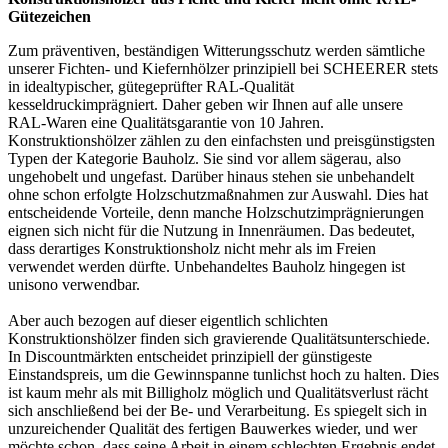
Gütezeichen
Zum präventiven, beständigen Witterungsschutz werden sämtliche
unserer Fichten- und Kiefernhölzer prinzipiell bei SCHEERER stets
in idealtypischer, gütegeprüfter RAL-Qualität
kesseldruckimprägniert. Daher geben wir Ihnen auf alle unsere
RAL-Waren eine Qualitätsgarantie von 10 Jahren.
Konstruktionshölzer zählen zu den einfachsten und preisgünstigsten
Typen der Kategorie Bauholz. Sie sind vor allem sägerau, also
ungehobelt und ungefast. Darüber hinaus stehen sie unbehandelt
ohne schon erfolgte Holzschutzmaßnahmen zur Auswahl. Dies hat
entscheidende Vorteile, denn manche Holzschutzimprägnierungen
eignen sich nicht für die Nutzung in Innenräumen. Das bedeutet,
dass derartiges Konstruktionsholz nicht mehr als im Freien
verwendet werden dürfte. Unbehandeltes Bauholz hingegen ist
unisono verwendbar.
Aber auch bezogen auf dieser eigentlich schlichten
Konstruktionshölzer finden sich gravierende Qualitätsunterschiede.
In Discountmärkten entscheidet prinzipiell der günstigeste
Einstandspreis, um die Gewinnspanne tunlichst hoch zu halten. Dies
ist kaum mehr als mit Billigholz möglich und Qualitätsverlust rächt
sich anschließend bei der Be- und Verarbeitung. Es spiegelt sich in
unzureichender Qualität des fertigen Bauwerkes wieder, und wer
möchte schon, dass seine Arbeit in einem schlechten Ergebnis endet.