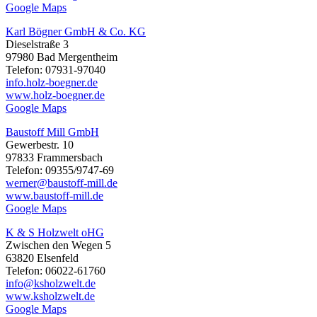
Google Maps
Karl Bögner GmbH & Co. KG
Dieselstraße 3
97980 Bad Mergentheim
Telefon: 07931-97040
info.holz-boegner.de
www.holz-boegner.de
Google Maps
Baustoff Mill GmbH
Gewerbestr. 10
97833 Frammersbach
Telefon: 09355/9747-69
werner@baustoff-mill.de
www.baustoff-mill.de
Google Maps
K & S Holzwelt oHG
Zwischen den Wegen 5
63820 Elsenfeld
Telefon: 06022-61760
info@ksholzwelt.de
www.ksholzwelt.de
Google Maps