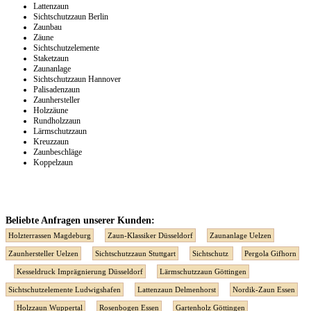
Lattenzaun
Sichtschutzzaun Berlin
Zaunbau
Zäune
Sichtschutzelemente
Staketzaun
Zaunanlage
Sichtschutzzaun Hannover
Palisadenzaun
Zaunhersteller
Holzzäune
Rundholzzaun
Lärmschutzzaun
Kreuzzaun
Zaunbeschläge
Koppelzaun
Beliebte Anfragen unserer Kunden:
Holzterrassen Magdeburg
Zaun-Klassiker Düsseldorf
Zaunanlage Uelzen
Zaunhersteller Uelzen
Sichtschutzzaun Stuttgart
Sichtschutz
Pergola Gifhorn
Kesseldruck Imprägnierung Düsseldorf
Lärmschutzzaun Göttingen
Sichtschutzelemente Ludwigshafen
Lattenzaun Delmenhorst
Nordik-Zaun Essen
Holzzaun Wuppertal
Rosenbogen Essen
Gartenholz Göttingen