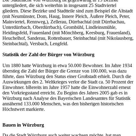
untergliedert, die sich weiterhin in insgesamt 25 Stadtviertel
gliedern. Diese Bezirke und Stadtteile sind zum Beispiel die Altstadt
(mit Neumünster, Dom, Haug, Innere Pleich, Äußere Pleich, Peter,
Mainviertel, Rennweg,), Zellerau, Dürrbachtal (mit Dürrbachau,
Unterdürrbach, Oberdürrbach), Grombühl, Lindleinsmühle,
Heidingsfeld, Frauenland (mit Mönchberg, Keesburg, Frauenland),
Heuchelhof, Sanderau, Rottenbauer, Steinbachtal (mit Nikolausberg,
Steinbachtal), Versbach, Lengfeld.
Statistik der Zahl der Bürger von Würzburg
Um 1880 hatte Würzburg in etwa 50.000 Bewohner. Im Jahre 1934
überstieg die Zahl der Bürger die Grenze von 100.000, was dazu
führte, dass Würzburg den Status einer Großstadt erhielt. Durch die
Auswirkungen des 2. Weltkrieges verlor die Stadt ca. 50 Prozent der
Einwohner. bBereits im Jahre 1957 hatte die Einwohnerzahl erneut
den Vorkriegsstand erreicht. Zu Beginn des Jahres 2005 gab es in
Würzburg nach Analyse des Bayerischen Landesamtes für Statistik
annähernd 133.000 Menschen, was den bisherigen historischen
Höchstwert markierte.
Bauen in Würzburg
Da die Stadt Würzburg auch weiter wachsen möchte, hat man