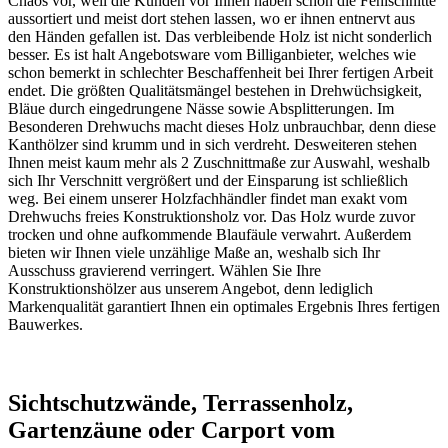
Chaos vor, weil die Kunden vor Ihnen haben schon die Fehlschnitte
aussortiert und meist dort stehen lassen, wo er ihnen entnervt aus
den Händen gefallen ist. Das verbleibende Holz ist nicht sonderlich
besser. Es ist halt Angebotsware vom Billiganbieter, welches wie
schon bemerkt in schlechter Beschaffenheit bei Ihrer fertigen Arbeit
endet. Die größten Qualitätsmängel bestehen in Drehwüchsigkeit,
Bläue durch eingedrungene Nässe sowie Absplitterungen. Im
Besonderen Drehwuchs macht dieses Holz unbrauchbar, denn diese
Kanthölzer sind krumm und in sich verdreht. Desweiteren stehen
Ihnen meist kaum mehr als 2 Zuschnittmaße zur Auswahl, weshalb
sich Ihr Verschnitt vergrößert und der Einsparung ist schließlich
weg. Bei einem unserer Holzfachhändler findet man exakt vom
Drehwuchs freies Konstruktionsholz vor. Das Holz wurde zuvor
trocken und ohne aufkommende Blaufäule verwahrt. Außerdem
bieten wir Ihnen viele unzählige Maße an, weshalb sich Ihr
Ausschuss gravierend verringert. Wählen Sie Ihre
Konstruktionshölzer aus unserem Angebot, denn lediglich
Markenqualität garantiert Ihnen ein optimales Ergebnis Ihres fertigen
Bauwerkes.
Sichtschutzwände, Terrassenholz,
Gartenzäune oder Carport vom