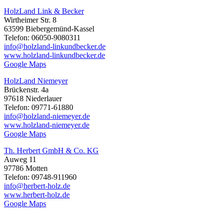
HolzLand Link & Becker
Wirtheimer Str. 8
63599 Biebergemünd-Kassel
Telefon: 06050-9080311
info@holzland-linkundbecker.de
www.holzland-linkundbecker.de
Google Maps
HolzLand Niemeyer
Brückenstr. 4a
97618 Niederlauer
Telefon: 09771-61880
info@holzland-niemeyer.de
www.holzland-niemeyer.de
Google Maps
Th. Herbert GmbH & Co. KG
Auweg 11
97786 Motten
Telefon: 09748-911960
info@herbert-holz.de
www.herbert-holz.de
Google Maps