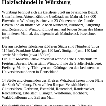
Holzfachhndel in Würzburg
Würzburg befindet sich als kreisfreie Stadt im bayrischen Bezirk
Unterfranken. Aktuell zählt die Großstadt am Main rd. 133.000
Einwohner. Würzburg ist eine von 23 Oberzentren des Landes
Bayern und an fünfter Stelle nach München, Nürnberg, Augsburg
und Regensburg. Würzburg findet man auf beiden Seiten des Mains
im mittleren Maintal, das allgemein als Maindreieck bezeichnet
wird.
Die am nächsten gelegenen größeren Städte sind Nürnberg (circa
115 km), Frankfurt/ Main (gut 120 km), Stuttgart (rund 140 km)
sowie Mannheim (etwa 180 km).
Die Julius-Maximilians-Universität war die erste Hochschule im
Freistaat Bayern. Daher zählt Würzburg wie die Städte Heidelberg,
Freiburg, Marburg, Tübingen und Göttingen zu den bedeutenden
Universitätsstandorten in Deutschland.
14 Städte und Gemeinden des Kreises Würzburg liegen in der Nähe
der Stadt Würzburg. Dazu zählen Rimpar, Veitshöchheim,
Güntersleben, Gerbrunn, Estenfeld, Rottendorf, Randersacker,
Reichenberg, Eibelstadt, Eisingen, Waldbrunn, Höchberg,
Waldbüttelbrunn und Zell am Main.
Die Stadtfläche von Würzburg ist gegenwärtig in 13 Bezirke