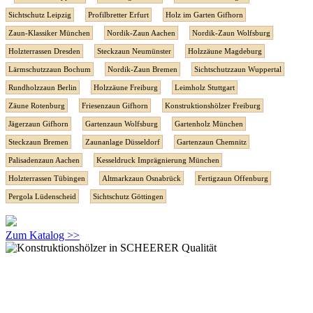
Sichtschutz Leipzig
Profilbretter Erfurt
Holz im Garten Gifhorn
Zaun-Klassiker München
Nordik-Zaun Aachen
Nordik-Zaun Wolfsburg
Holzterrassen Dresden
Steckzaun Neumünster
Holzzäune Magdeburg
Lärmschutzzaun Bochum
Nordik-Zaun Bremen
Sichtschutzzaun Wuppertal
Rundholzzaun Berlin
Holzzäune Freiburg
Leimholz Stuttgart
Zäune Rotenburg
Friesenzaun Gifhorn
Konstruktionshölzer Freiburg
Jägerzaun Gifhorn
Gartenzaun Wolfsburg
Gartenholz München
Steckzaun Bremen
Zaunanlage Düsseldorf
Gartenzaun Chemnitz
Palisadenzaun Aachen
Kesseldruck Imprägnierung München
Holzterrassen Tübingen
Altmarkzaun Osnabrück
Fertigzaun Offenburg
Pergola Lüdenscheid
Sichtschutz Göttingen
Zum Katalog >>